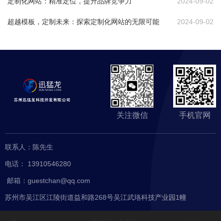
定制化网站：精准定位，提升品牌竞争力
2024-09-02
超越模板，定制未来：探索定制化网站的无限可能
2024-09-02
关注微信
手机官网
网站首
关于我
服务项
页
们
目
联系人：陈先生
电话： 13910546280
客户案
新闻资
联系我
邮箱：guestchan@qq.com
例
讯
们
苏州市吴江区江陵街道益和路268号吴江武珞科技产业园1幢